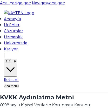
Ana içeriğe geç
Navigasyona geç
Anasayfa
Ürünler
Çözümler
Uzmanlık
Hakkımızda
Kariyer
🇹🇷
TR
İletişim
Ana menü
KVKK Aydınlatma Metni
6698 sayılı Kişisel Verilerin Korunması Kanunu