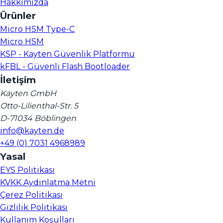
Hakkımızda
Ürünler
Micro HSM Type-C
Micro HSM
KSP - Kayten Güvenlik Platformu
kFBL - Güvenli Flash Bootloader
İletişim
Kayten GmbH
Otto-Lilienthal-Str. 5
D-71034 Böblingen
info@kayten.de
+49 (0) 7031 4968989
Yasal
EYS Politikası
KVKK Aydınlatma Metni
Çerez Politikası
Gizlilik Politikası
Kullanım Koşulları